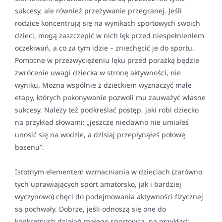
sukcesy, ale również przeżywanie przegranej. Jeśli
rodzice koncentrują się na wynikach sportowych swoich
dzieci, mogą zaszczepić w nich lęk przed niespełnieniem
oczekiwań, a co za tym idzie – zniechęcić je do sportu.
Pomocne w przezwyciężeniu lęku przed porażką będzie
zwrócenie uwagi dziecka w stronę aktywności, nie
wyniku. Można wspólnie z dzieckiem wyznaczyć małe
etapy, których pokonywanie pozwoli mu zauważyć własne
sukcesy. Należy też podkreślać postęp, jaki robi dziecko
na przykład słowami: „jeszcze niedawno nie umiałeś
unosić się na wodzie, a dzisiaj przepłynąłeś połowę
basenu”.
Istotnym elementem wzmacniania w dzieciach (zarówno
tych uprawiających sport amatorsko, jak i bardziej
wyczynowo) chęci do podejmowania aktywności fizycznej
są pochwały. Dobrze, jeśli odnoszą się one do
konkretnych działań małego sportowca, na przykład: